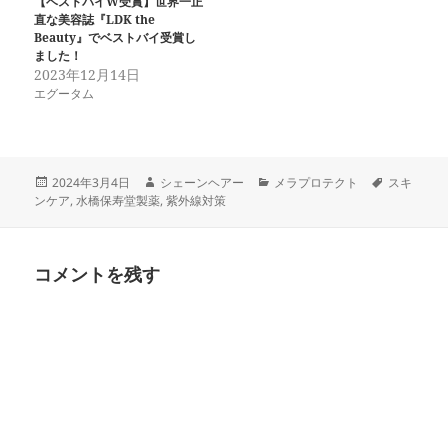
し
さ
【ベストバイW受賞】世界一正
い
い
直な美容誌『LDK the
ウ
(
Beauty』でベストバイ受賞し
ィ
新
ン
し
ました！
ド
い
2023年12月14日
ウ
ウ
で
ィ
エグータム
開
ン
き
ド
ま
ウ
す
で
)
開
き
投
作
カ
タ
ま
2024年3月4日
シェーンヘアー
メラプロテクト
スキ
す
稿
成
テ
グ
ンケア
,
水橋保寿堂製薬
,
紫外線対策
)
日:
者
ゴ
リ
ー
コメントを残す