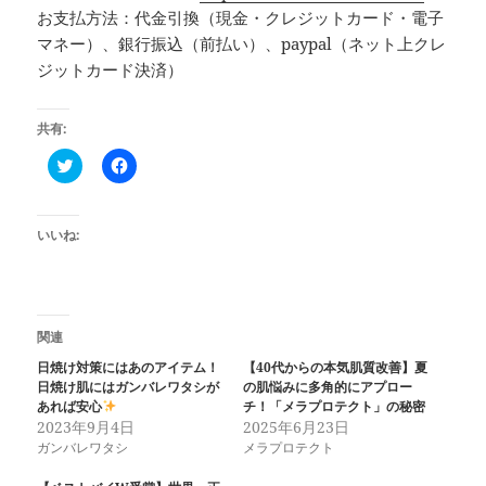
お支払方法：代金引換（現金・クレジットカード・電子
マネー）、銀行振込（前払い）、paypal（ネット上クレ
ジットカード決済）
共有:
C
F
l
a
i
c
c
e
k
b
t
o
いいね:
o
o
s
k
h
で
a
共
r
有
e
す
o
る
関連
n
に
T
は
日焼け対策にはあのアイテム！
【40代からの本気肌質改善】夏
w
ク
日焼け肌にはガンバレワタシが
の肌悩みに多角的にアプロー
i
リ
t
ッ
あれば安心
チ！「メラプロテクト」の秘密
t
ク
2023年9月4日
2025年6月23日
e
し
r
て
ガンバレワタシ
メラプロテクト
(
く
新
だ