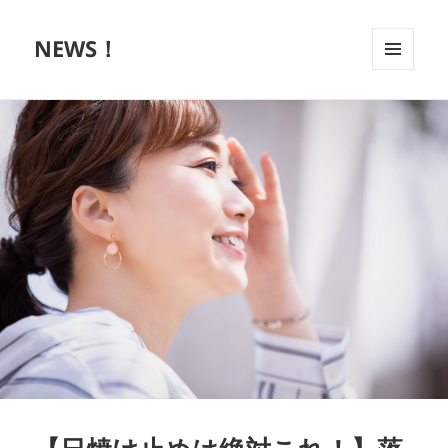
NEWS！
メニュ
ーとウ
ィジェ
ット