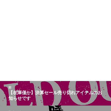
投
前
稿
【在庫僅か】決算セール売り切れアイテムのお
前
ナ
知らせです
の
ビ
投
ゲ
稿: