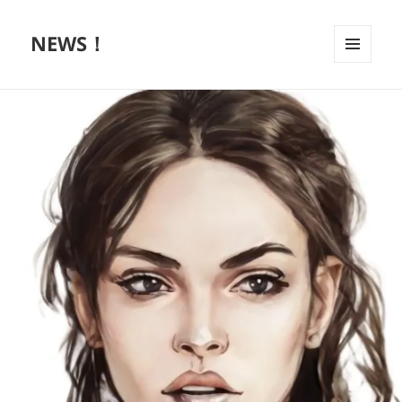
NEWS！
メニュ
ーとウ
ィジェ
ット