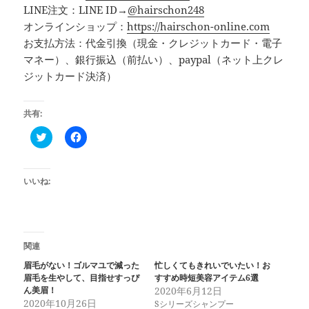
LINE注文：LINE ID→
@hairschon248
オンラインショップ：
https://hairschon-online.com
お支払方法：代金引換（現金・クレジットカード・電子
マネー）、銀行振込（前払い）、paypal（ネット上クレ
ジットカード決済）
共有:
C
F
l
a
i
c
c
e
k
b
t
o
いいね:
o
o
s
k
h
で
a
共
r
有
e
す
o
る
関連
n
に
T
は
眉毛がない！ゴルマユで減った
忙しくてもきれいでいたい！お
w
ク
眉毛を生やして、目指せすっぴ
すすめ時短美容アイテム6選
i
リ
t
ッ
ん美眉！
2020年6月12日
t
ク
2020年10月26日
Sシリーズシャンプー
e
し