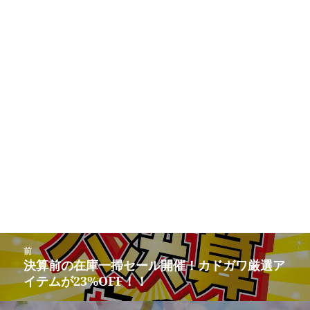
投
前
稿
決算前の在庫一掃セール開催！カドガワ厳選ア
前
ナ
イテムが23%OFF！！
の
ビ
投
ゲ