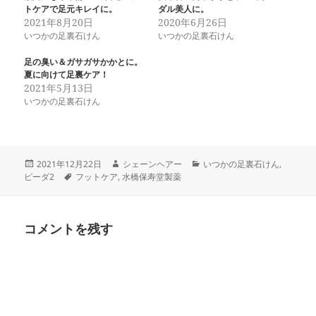
w
ク
トケアで足元キレイに。
ダル美人に。
i
リ
t
ッ
2021年8月20日
2020年6月26日
t
ク
いつかの足裏石けん
いつかの足裏石けん
e
し
r
て
(
く
足の臭い＆ガサガサかかとに。
新
だ
し
さ
夏に向けて足裏ケア！
い
い
2021年5月13日
ウ
(
ィ
新
いつかの足裏石けん
ン
し
ド
い
ウ
ウ
で
ィ
開
ン
き
ド
投
作
カ
2021年12月22日
シェーンヘアー
いつかの足裏石けん
,
ま
ウ
す
で
稿
タ
成
テ
ピーダ2
フットケア
,
水橋保寿堂製薬
)
開
日:
グ
者
ゴ
き
リ
ま
す
ー
)
コメントを残す