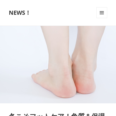
NEWS！
メニュ
ーとウ
ィジェ
ット