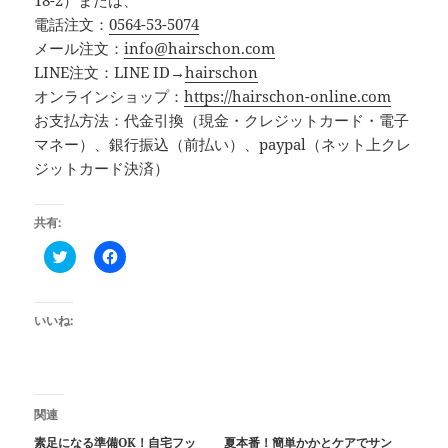
18-2）または、
電話注文：
0564-53-5074
メール注文：
info@hairschon.com
LINE注文：LINE ID→
hairschon
オンラインショップ：
https://hairschon-online.com
お支払方法：代金引換（現金・クレジットカード・電子
マネー）、銀行振込（前払い）、paypal（ネット上クレ
ジットカード決済）
共有:
C
F
l
a
i
c
c
e
k
b
t
o
いいね:
o
o
s
k
h
で
a
共
r
有
e
す
o
る
関連
n
に
T
は
素足になる準備OK！自宅フッ
夏本番！簡単かかとケアでサン