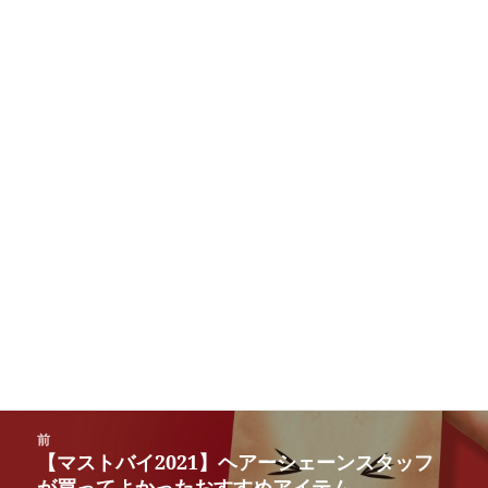
投
前
稿
【マストバイ2021】ヘアーシェーンスタッフ
前
ナ
が買ってよかったおすすめアイテム。
の