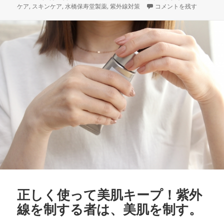
稿
成
テ
【40代からの本気肌質
グ
ケア
,
スキンケア
,
水橋保寿堂製薬
,
紫外線対策
コメントを残す
日:
者
ゴ
リ
ー
正しく使って美肌キープ！紫外
線を制する者は、美肌を制す。