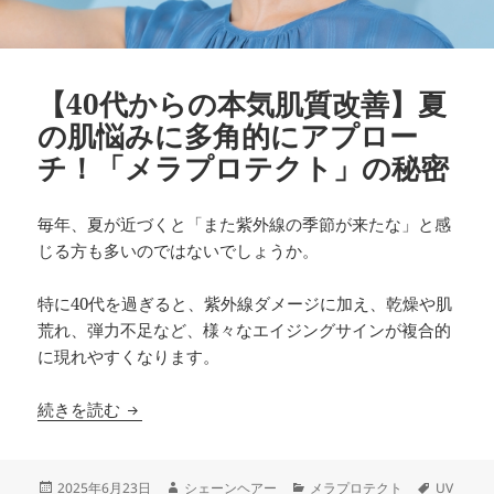
【40代からの本気肌質改善】夏
の肌悩みに多角的にアプロー
チ！「メラプロテクト」の秘密
毎年、夏が近づくと「また紫外線の季節が来たな」と感
じる方も多いのではないでしょうか。
特に40代を過ぎると、紫外線ダメージに加え、乾燥や肌
荒れ、弾力不足など、様々なエイジングサインが複合的
に現れやすくなります。
【40代からの本気肌質改善】夏の肌悩みに多角
続きを読む
投
作
カ
タ
2025年6月23日
シェーンヘアー
メラプロテクト
UV