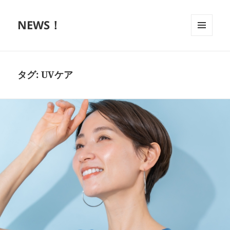
NEWS！
メニュ
ーとウ
ィジェ
ット
タグ:
UVケア