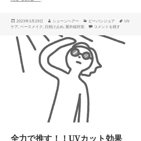
投
作
カ
タ
2023年3月29日
シェーンヘアー
ビーバンジョア
UV
稿
成
テ
日焼け止め効果だけじゃな
グ
ケア
,
ベースメイク
,
日焼け止め
,
紫外線対策
コメントを残す
日:
者
ゴ
リ
ー
全力で推す！！UVカット効果