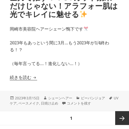
だけじゃない！アラフォー肌は
光でキレイに魅せる
岡崎市美容院ヘアーシェーン鴨下です
2023年もあっという間に3月…もう2023年が1/4終わ
る！？
（毎年言ってる…！進化しない…！）
全力で推す！！UVカット効果だけじゃない！ア
続きを読む
投
作
カ
タ
2023年3月15日
シェーンヘアー
ビーバンジョア
UV
稿
成
全力で推す！！UVカット効果だけじゃ
テ
グ
ケア
,
ベースメイク
,
日焼け止め
コメントを残す
日:
者
ゴ
リ
投
ページ
1
ー
稿
ナ