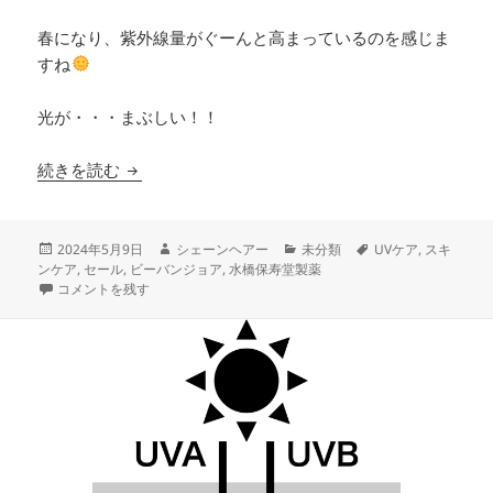
春になり、紫外線量がぐーんと高まっているのを感じま
すね
光が・・・まぶしい！！
【終了しました】【あなたはどっち派？】初夏の紫
続きを読む
投
作
カ
タ
2024年5月9日
シェーンヘアー
未分類
UVケア
,
スキ
稿
成
テ
グ
ンケア
,
セール
,
ビーバンジョア
,
水橋保寿堂製薬
日:
【終了しました】【あなたはどっち派？】初夏の紫外線対策緊急セール23%
者
ゴ
コメントを残す
リ
ー