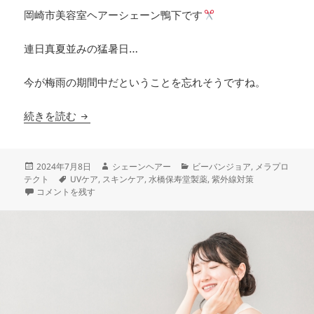
岡崎市美容室ヘアーシェーン鴨下です
連日真夏並みの猛暑日…
今が梅雨の期間中だということを忘れそうですね。
正しく使って美肌キープ！紫外線を制する者は、
続きを読む
投
作
カ
2024年7月8日
シェーンヘアー
ビーバンジョア
,
メラプロ
稿
タ
成
テ
テクト
UVケア
,
スキンケア
,
水橋保寿堂製薬
,
紫外線対策
日:
正しく使って美肌キープ！紫外線を制する者は、美肌を制す。 に
グ
者
ゴ
コメントを残す
リ
ー