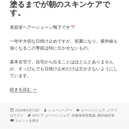
塗るまでが朝のスキンケアで
す。
美容室ヘアーシェーン鴨下です
一年中大切な日焼け止めですが、初夏になり、紫外線も
強くなるこの季節は特に欠かせないもの。
基本在宅で、自宅から出ることはほとんどありません
が、すっぴんでも日焼け止めだけは欠かさないようにし
ています。
【美肌のために】日焼け止めを塗るまでが朝のス
続きを読む
投
作
カ
2024年5月13日
シェーンヘアー
ビーバンジョア
,
メラプ
稿
タ
成
テ
ロテクト
UVケア
,
ビーバンジョア
,
水橋保寿堂製薬
,
紫外線対策
日:
【美肌のために】日焼け止めを塗るまでが朝のスキンケアです。 に
グ
者
ゴ
コメントを残す
リ