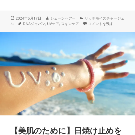
投
作
カ
2024年5月17日
シェーンヘアー
リッチモイスチャージェ
稿
タ
成
テ
【光老化からお肌をケア】日
ル
DNAジャパン
,
UVケア
,
スキンケア
コメントを残す
日:
グ
者
ゴ
リ
ー
【美肌のために】日焼け止めを