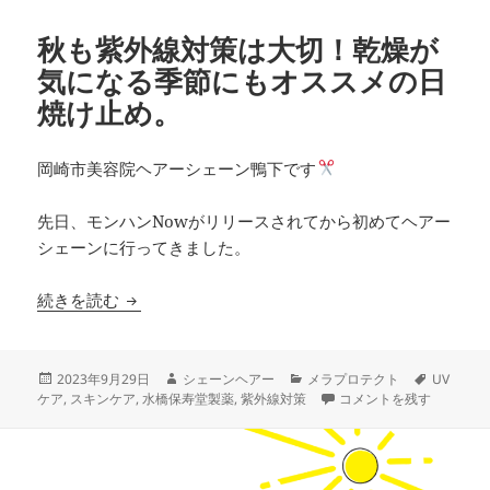
秋も紫外線対策は大切！乾燥が
気になる季節にもオススメの日
焼け止め。
岡崎市美容院ヘアーシェーン鴨下です
先日、モンハンNowがリリースされてから初めてヘアー
シェーンに行ってきました。
秋も紫外線対策は大切！乾燥が気になる季節にも
続きを読む
投
作
カ
タ
2023年9月29日
シェーンヘアー
メラプロテクト
UV
稿
成
テ
秋も紫外線対策は大切！
グ
ケア
,
スキンケア
,
水橋保寿堂製薬
,
紫外線対策
コメントを残す
日:
者
ゴ
リ
ー