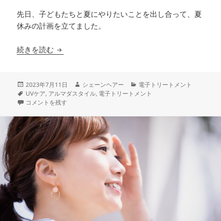
先日、子どもたちと夏にやりたいことを出し合って、夏
休みの計画を立てました。
髪も日焼けする！紫外線ダメージを減らす髪のU
続きを読む
投
作
カ
2023年7月11日
シェーンヘアー
電子トリートメント
稿
タ
成
テ
UVケア
,
アルマダスタイル
,
電子トリートメント
日:
グ
髪も日焼けする！紫外線ダメージを減らす髪のUV対策。夏も乾燥知らず
者
ゴ
コメントを残す
リ
ー