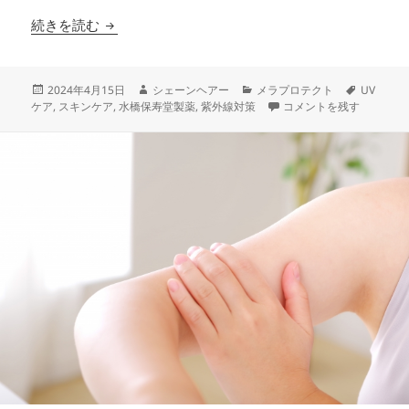
【イエナカUV対策してる？】紫外線は窓ガラス
続きを読む
投
作
カ
タ
2024年4月15日
シェーンヘアー
メラプロテクト
UV
稿
成
テ
【イエナカUV対策してる
グ
ケア
,
スキンケア
,
水橋保寿堂製薬
,
紫外線対策
コメントを残す
日:
者
ゴ
リ
ー