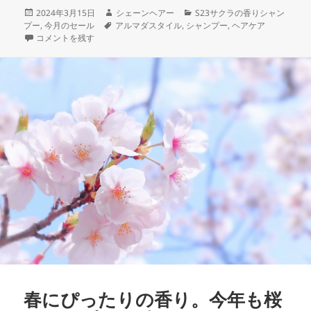
投
作
カ
2024年3月15日
シェーンヘアー
S23サクラの香りシャン
稿
タ
成
テ
プー
,
今月のセール
アルマダスタイル
,
シャンプー
,
ヘアケア
日:
【2024桜セール23%OFF開催】桜が咲いてから散るまでの期間限定です
グ
者
ゴ
コメントを残す
リ
ー
春にぴったりの香り。今年も桜