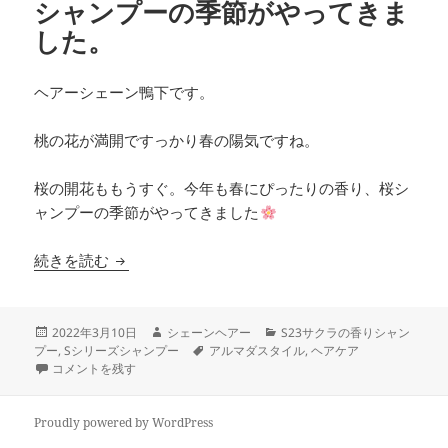
シャンプーの季節がやってきま
した。
ヘアーシェーン鴨下です。
桃の花が満開ですっかり春の陽気ですね。
桜の開花ももうすぐ。今年も春にぴったりの香り、桜シ
ャンプーの季節がやってきました
春にぴったりの香り。今年も桜シャンプーの季節
続きを読む
投
作
カ
2022年3月10日
シェーンヘアー
S23サクラの香りシャン
稿
成
タ
テ
プー
,
Sシリーズシャンプー
アルマダスタイル
,
ヘアケア
日:
春にぴったりの香り。今年も桜シャンプーの季節がやってきました。 に
者
グ
ゴ
コメントを残す
リ
ー
Proudly powered by WordPress