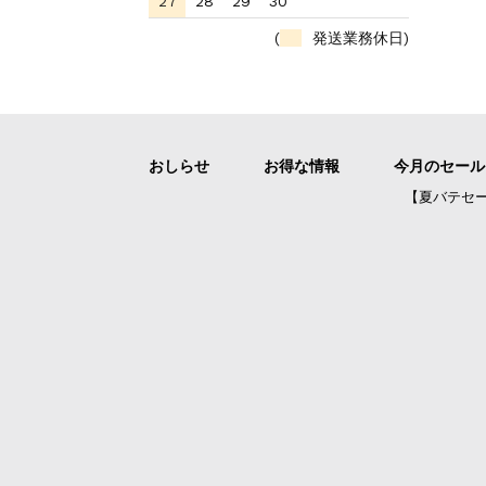
27
28
29
30
(
発送業務休日)
おしらせ
お得な情報
今月のセール
【夏バテセ