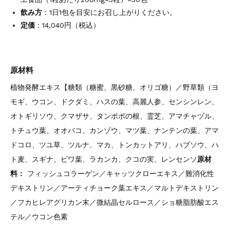
飲み方
：1日1包を目安にお召し上がりください。
定価
：14,040円（税込）
原材料
植物発酵エキス【糖類（糖蜜、黒砂糖、オリゴ糖）／野草類（ヨ
モギ、ウコン、ドクダミ、ハスの葉、高麗人参、センシンレン、
オトギリソウ、クマザサ、タンポポの根、霊芝、アマチャヅル、
トチュウ葉、オオバコ、カンゾウ、マツ葉、ナンテンの葉、アマ
ドコロ、ツユ草、ツルナ、マカ、トンカットアリ、ハブソウ、ハ
ト麦、スギナ、ビワ葉、ラカンカ、クコの実、レンセンソ
原材
料：
フィッシュコラーゲン／キャッツクローエキス／難消化性
デキストリン／アーティチョーク葉エキス／マルトデキストリン
／フカヒレアグリカン末／微結晶セルロース／ショ糖脂肪酸エス
テル／ウコン色素