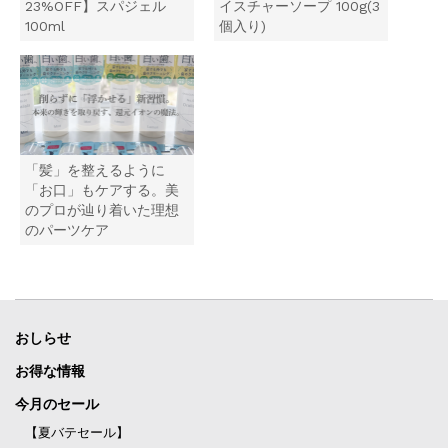
)
ィ
23%OFF】スパジェル
イスチャーソープ 100g(3
ン
100ml
個入り)
ド
ウ
で
開
き
ま
す
)
「髪」を整えるように
「お口」もケアする。美
のプロが辿り着いた理想
のパーツケア
おしらせ
お得な情報
今月のセール
【夏バテセール】