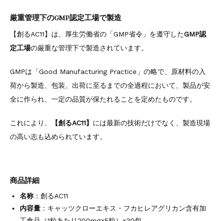
厳重管理下のGMP認定工場で製造
【創るAC11】は、厚生労働省の「GMP省令」を遵守した
GMP認
定工場
の厳重な管理下で製造されています。
GMPは「Good Manufacturing Practice」の略で、原材料の入
荷から製造、包装、出荷に至るまでの全過程において、製品が安
全に作られ、一定の品質が保たれることを定めたものです。
これにより、
【創るAC11】
には最新の技術だけでなく、製造現場
の高い志も込められています。
商品詳細
名称
：創るAC11
内容量
：キャッツクローエキス・フカヒレアグリカン含有加
工食品（1粒あたり200mg×5粒）×30包