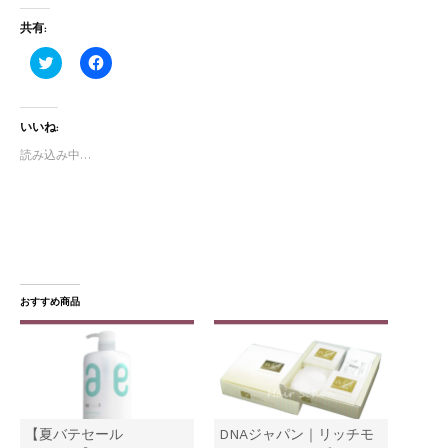
共有:
ク
F
リ
a
ッ
c
ク
e
し
b
いいね:
て
o
T
o
w
k
読み込み中…
i
で
t
共
t
有
e
す
r
る
で
に
共
は
有
ク
(
リ
新
ッ
し
ク
おすすめ商品
い
し
ウ
て
ィ
く
ン
だ
ド
さ
ウ
い
で
(
開
新
き
し
ま
い
【夏バテセール
DNAジャパン｜リッチモ
す
ウ