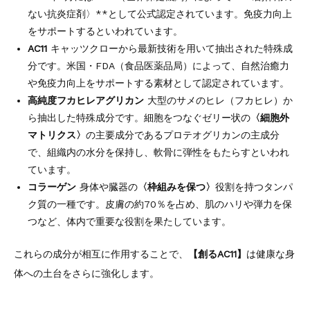
ない抗炎症剤〉**として公式認定されています。免疫力向上
をサポートするといわれています。
AC11
キャッツクローから最新技術を用いて抽出された特殊成
分です。米国・FDA（食品医薬品局）によって、自然治癒力
や免疫力向上をサポートする素材として認定されています。
高純度フカヒレアグリカン
大型のサメのヒレ（フカヒレ）か
ら抽出した特殊成分です。細胞をつなぐゼリー状の
〈細胞外
マトリクス〉
の主要成分であるプロテオグリカンの主成分
で、組織内の水分を保持し、軟骨に弾性をもたらすといわれ
ています。
コラーゲン
身体や臓器の
〈枠組みを保つ〉
役割を持つタンパ
ク質の一種です。皮膚の約70％を占め、肌のハリや弾力を保
つなど、体内で重要な役割を果たしています。
これらの成分が相互に作用することで、
【創るAC11】
は健康な身
体への土台をさらに強化します。