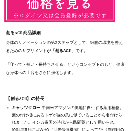
創るAC11 商品詳細
身体のリノベーションの第2ステップとして、細胞の環境を整え
るためのサプリメントが
「創るAC11」
です。
「守って・補い・長持ちさせる」というコンセプトのもと、健康
な身体への土台をさらに強化します。
【創るAC11】の特長
キャッツクロー
中南米アマゾンの奥地に自生する薬用植物。
葉の付け根にあるトゲが猫の爪に似ていることから名付けら
れました。インカ帝国の時代から民間薬として用いられ、
1994年5月にはWHO（世界保健機関）によって**〈副作用の