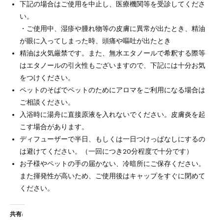
下記の場合はご使用を中止し、医療機関等を受診してくださ
い。
・ご使用中、湿疹や腫れ物等の皮膚に異常が出たとき、精油
が眼に入ってしまった時、頭痛や嘔吐が出たとき
精油は火気厳禁です。また、無水エタノールで希釈する際等
はエタノールの引火性もございますので、下記には十分お気
をつけください。
ペットのそばでペットのためにアロマをご利用になる場合は
ご相談ください。
入浴時に湯舟に直接原液を入れないでください。皮膚炎を起
こす場合があります。
ディフューザーで半日、もしくは一日つけっぱなしにするの
は避けてください。（一回につき20分程度で十分です）
お子様やペットの手の届かない、冷暗所にご保存ください。
また揮発性が高いため、ご使用後はキャップをすぐに閉めて
ください。
共有: