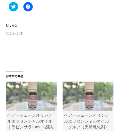
ク
F
リ
a
ッ
c
ク
e
し
b
いいね:
て
o
T
o
w
k
読み込み中…
i
で
t
共
t
有
e
す
r
る
で
に
共
は
有
ク
(
リ
新
ッ
し
ク
おすすめ商品
い
し
ウ
て
ィ
く
ン
だ
ド
さ
ウ
い
で
(
開
新
き
し
ま
い
ヘアーシェーンオリジナ
ヘアーシェーンオリジナ
す
ウ
)
ィ
ルエッセンシャルオイル
ルエッセンシャルオイル
ン
｜ラビンサラ10ml（感染
｜ソルブ（天然乳化剤）
ド