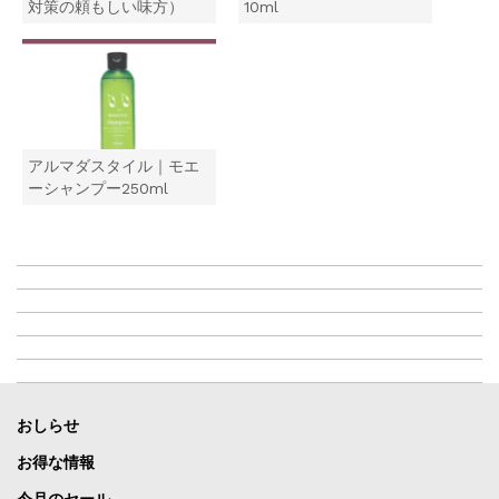
ウ
対策の頼もしい味方）
10ml
で
開
き
ま
す
)
アルマダスタイル｜モエ
ーシャンプー250ml
おしらせ
お得な情報
今月のセール