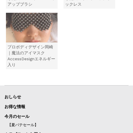
ン
アップブラシ
ックレス
ド
ウ
で
開
き
ま
す
)
プロボディデザイン岡崎
｜魔法のアイマスク
AccessDesignエネルギー
入り
おしらせ
お得な情報
今月のセール
【夏バテセール】