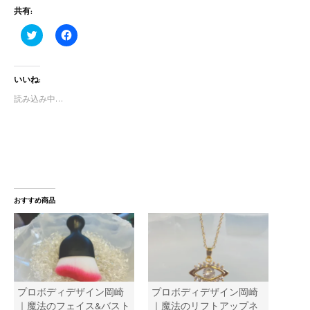
共有:
ク
F
リ
a
ッ
c
ク
e
し
b
いいね:
て
o
T
o
w
k
読み込み中…
i
で
t
共
t
有
e
す
r
る
で
に
共
は
有
ク
(
リ
新
ッ
し
ク
おすすめ商品
い
し
ウ
て
ィ
く
ン
だ
ド
さ
ウ
い
で
(
開
新
き
し
ま
い
プロボディデザイン岡崎
プロボディデザイン岡崎
す
ウ
)
ィ
｜魔法のフェイス&バスト
｜魔法のリフトアップネ