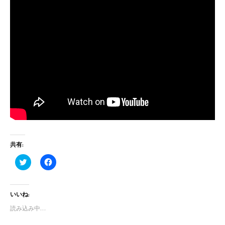
共有:
ク
F
リ
a
ッ
c
ク
e
し
b
いいね:
て
o
T
o
w
k
読み込み中…
i
で
t
共