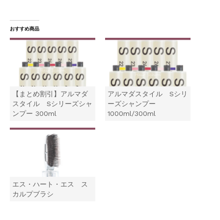
t
有
e
す
r
る
で
に
共
は
おすすめ商品
有
ク
(
リ
新
ッ
し
ク
い
し
ウ
て
ィ
く
ン
だ
ド
さ
ウ
い
【まとめ割引】アルマダ
アルマダスタイル Sシリ
で
(
開
新
スタイル Sシリーズシャ
ーズシャンプー
き
し
ンプー 300ml
1000ml/300ml
ま
い
す
ウ
)
ィ
ン
ド
ウ
で
開
き
ま
す
エス・ハート・エス ス
)
カルプブラシ