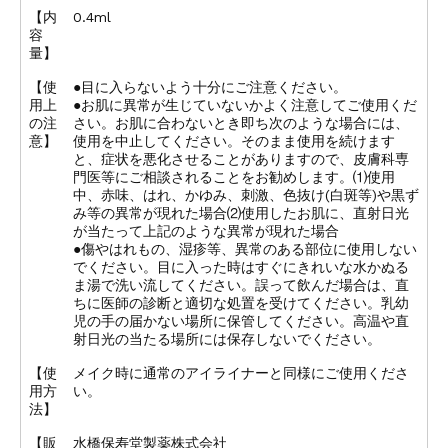
【内
0.4ml
容
量】
【使
●目に入らないよう十分にご注意ください。
用上
●お肌に異常が生じていないかよく注意してご使用くだ
の注
さい。お肌に合わないとき即ち次のような場合には、
意】
使用を中止してください。そのまま使用を続けます
と、症状を悪化させることがありますので、皮膚科専
門医等にご相談されることをお勧めします。⑴使用
中、赤味、はれ、かゆみ、刺激、色抜け(白斑等)や黒ず
み等の異常が現れた場合⑵使用したお肌に、直射日光
が当たって上記のような異常が現れた場合
●傷やはれもの、湿疹等、異常のある部位に使用しない
でください。目に入った時はすぐにきれいな水かぬる
ま湯で洗い流してください。誤って飲んだ場合は、直
ちに医師の診断と適切な処置を受けてください。乳幼
児の手の届かない場所に保管してください。高温や直
射日光の当たる場所には保存しないでください。
【使
メイク時に通常のアイライナーと同様にご使用くださ
用方
い。
法】
【販
水橋保寿堂製薬株式会社