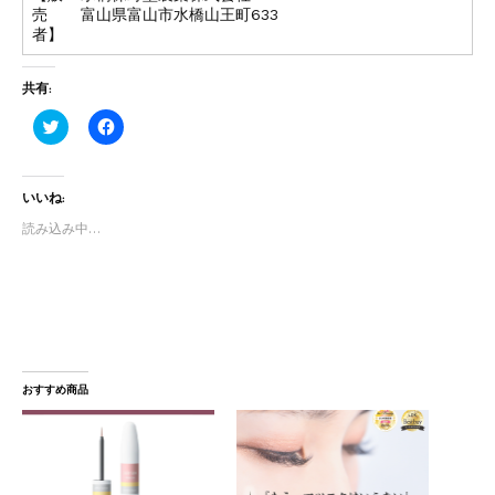
売
富山県富山市水橋山王町633
者】
共有:
ク
F
リ
a
ッ
c
ク
e
し
b
いいね:
て
o
T
o
w
k
読み込み中…
i
で
t
共
t
有
e
す
r
る
で
に
共
は
有
ク
(
リ
新
ッ
し
ク
おすすめ商品
い
し
ウ
て
ィ
く
ン
だ
ド
さ
ウ
い
で
(